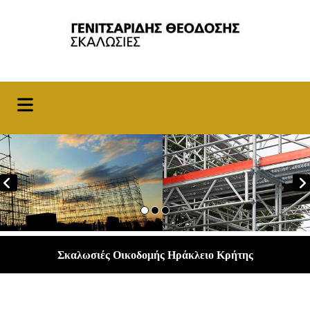
Σκαλωσιές Οικοδομής Ηράκλειο Κρήτης