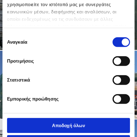
χρησιμοποιείτε τον ιστότοπό μας με συνεργάτες
κοινωνικών μέσων, διαφήμισης και αναλύσεων, οι
οποίοι ενδεχομένως να τις συνδυάσουν με άλλες
πληροφορίες που τους έχετε παραχωρήσει ή τις οποίες
έχουν συλλέξει σε σχέση με την από μέρους σας χρήση
Επιλογή
των υπηρεσιών τους.
Αναγκαία
συγκατάθεσης
Προτιμήσεις
Στατιστικά
Εμπορικής προώθησης
Αποδοχή όλων